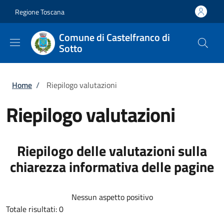
Salta al contenuto principale
Skip to footer content
Regione Toscana
Comune di Castelfranco di
Sotto
Briciole di pane
Home
/
Riepilogo valutazioni
Riepilogo valutazioni
Riepilogo delle valutazioni sulla
chiarezza informativa delle pagine
Nessun aspetto positivo
Totale risultati: 0